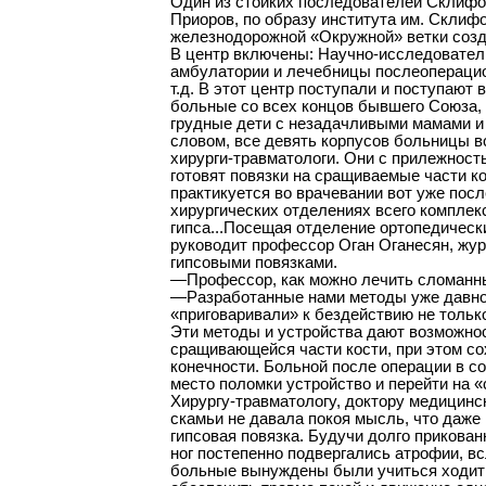
Один из стойких последователей Склифо-
Приоров, по образу института им. Склиф
железнодорожной «Окружной» ветки созд
В центр включены: Научно-исследователь
амбулатории и лечебницы послеоперацио
т.д. В этот центр поступали и поступают
больные со всех концов бывшего Союза, 
грудные дети с незадачливыми мамами и
словом, все девять корпусов больницы в
хирурги-травматологи. Они с прилежност
готовят повязки на сращиваемые части к
практикуется во врачевании вот уже посл
хирургических отделениях всего комплек
гипса...Посещая отделение ортопедическ
руководит профессор Оган Оганесян, жу
гипсовыми повязками.
—Профессор, как можно лечить сломанны
—Разработанные нами методы уже давно 
«приговаривали» к бездействию не только
Эти методы и устройства дают возможнос
сращивающейся части кости, при этом с
конечности. Больной после операции в с
место поломки устройство и перейти на
Хирургу-травматологу, доктору медицинс
скамьи не давала покоя мысль, что даж
гипсовая повязка. Будучи долго прикован
ног постепенно подвергались атрофии, в
больные вынуждены были учиться ходить 