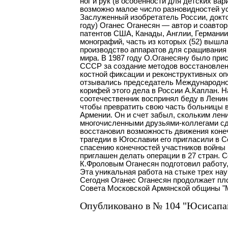
ног и рук (в особенности для детских ва
возможно малое число разновидностей ус
Заслуженный изобретатель России, докто
году) Оганес Оганесян — автор и соавтор
патентов США, Канады, Англии, Германии,
монографий, часть из которых (52) вышла
производство аппаратов для сращивания 
мира. В 1987 году О.Оганесяну было при
СССР за создание методов восстановлен
костной фиксации и реконструктивных оп
отзывались председатель Международно
корифей этого дела в России А.Каплан. Н
соотечественник воспринял беду в Ленина
чтобы превратить свою часть больницы в
Армении. Он и счет забыл, скольким лен
многочисленными друзьями-коллегами сд
восстановил возможность движения конеч
трагедии в Югославии его пригласили в 
спасению конечностей участников войны
приглашен делать операции в 27 стран. 
К.Фроловым Оганесян подготовил работу,
Эта уникальная работа на стыке трех на
Сегодня Оганес Оганесян продолжает пло
Совета Московской Армянской общины "
Опубликовано в № 104 "Юсисапай