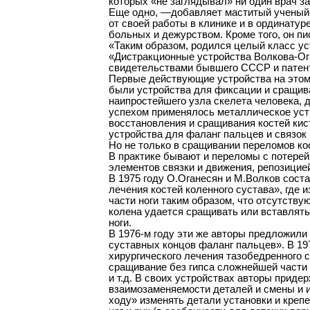
которых «не заглядывал» ни один врач з
Еще одно, —добавляет маститый ученый-х
от своей работы в клинике и в ординатур
больных и дежурством. Кроме того, он пи
«Таким образом, родился целый класс ус
«Дистракционные устройства Волкова-Ог
свидетельствами бывшего СССР и патен
Первые действующие устройства на этом
были устройства для фиксации и сращива
наипростейшего узла скелета человека, 
успехом применялось металлическое уст
восстановления и сращивания костей кис
устройства для фаланг пальцев и связок 
Но не только в сращивании переломов к
В практике бывают и переломы с потерей 
элементов связки и движения, репозицией
В 1975 году О.Оганесян и М.Волков соста
лечения костей коленного сустава», где 
части ноги таким образом, что отсутств
колена удается сращивать или вставлят
ноги.
В 1976-м году эти же авторы предложили
суставных концов фаланг пальцев». В 19
хирургического лечения тазобедренного 
сращивание без гипса сложнейшей части н
и т.д. В своих устройствах авторы прид
взаимозаменяемости деталей и смены и и
ходу» изменять детали установки и крепе