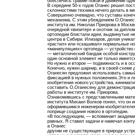
обеспечить травме покой и движение од
В середине 50-х годов Оганес решил пост
склонностями техника нечего делать в мед
Совершенно очевидно, что суставы коне
механизма. С этим убеждением О.Оганеся
института им. Николая Приорова в Моск
очередной «визитер» и охотник за диплом
ортопедии блистали идеи, выдвинутые н
центра в Сибири. Илизаров, делая уника
«растил» или «скашивал» нормальные ног
«манипуляциях» ортопеда — устройство 
— металлический бандаж особой констру
один основной элемент не только имеется
Но нужно и второе — подвижность и в ос
Конечно, нужен шарнир, и в своей схеме
Оганесян предложил использовать самы
фиксацией в нужных положениях.Это и л
изобретения нового устройства, кинемати
составить О.Оганесяну для демонстраци
работы в институте им. Приорова.
Ознакомившись с представленными матер
института Михаил Волков понял, что он 
оформившимся инженером-изобретателем 
поприще создания нового в ортопедии.
«В последующем, — вспоминает академик
равных. Я ставил задачи и намечал конт
а Оганес
другим не существующее в природе устро