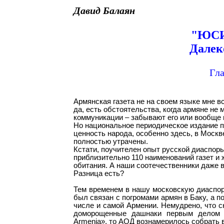
Давид Балаян
"ЮС
Далек
Гла
Армянская газета не на своем языке мне 
да, есть обстоятельства, когда армяне не
коммуникации – забывают его или вообще 
Но национальное периодическое издание п
ценность народа, особенно здесь, в Москв
полностью утрачены.
Кстати, поучителен опыт русской диаспоры
приблизительно 110 наименований газет и 
обитания. А наши соотечественники даже
Разница есть?
Тем временем в нашу московскую диаспор
был связан с погромами армян в Баку, а п
числе и самой Армении. Немудрено, что 
доморощенные дашнаки первым делом н
Armenia», то АОД вознамерилось собрать 