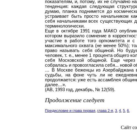
показателям, и, потому, их не случайно 
тенденция: каждая следующая структур
думаю, планка поднимется до космическ
устраивает быть просто начальником как
себя начальниками всех существующих до
терминологически.
Еще в октябре 1991 года МАКО опублико
котором выразило сомнение в корректнос
участие в работе того оргкомитета и с
максимального охвата (не менее 50%); т
право называть себя общиной. Но буду
человек, т. е., менее 1 процента общего 
себя Московской общиной. Еще через 
собралась и провозгласила себя... новой 
… В Москве беженцы из Азербайджана вы
судьбы, на фоне чуть ли не ежедневны
продолжается: уже есть ассамблея общины,
далее…».
(АВ, 1993 год, декабрь, № 12(59).
Продолжение следует
Предисловие и глава первая
,
глава 2-я,
3,
4,
5,
6,
Сайт со