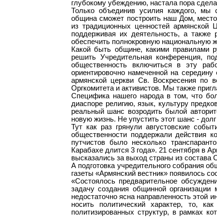
глубокому убеждению, настала пора сдела
Только объединив усилия каждого, мы 
община сможет построить наш Дом, место
из традиционных ценностей армянской Ц
поддерживая их деятельность, а также 
обеспечить полнокровную национальную ж
Какой быть общине, какими правилами р
решить Учредительная конференция, по
общественность включиться в эту раб
ориентировочно намеченной на середину о
армянской церкви Св. Воскресения по 
Оргкомитета и активистов. Мы также приг
Специфика нашего народа в том, что бо
диаспоре религию, язык, культуру предко
реальный шанс возродить былой авторит
новую жизнь. Не упустить этот шанс - дол
Тут как раз грянули августовские событ
общественности поддержали действия ко
путчистов было несколько транспарант
Карабахе длится 3 года». 21 сентября в 
высказались за выход страны из состава 
А подготовка учредительного собрания о
газеты «Армянский вестник» появилось с
«Состоялось предварительное обсуждени
задачу создания общинной организации м
недостаточно ясна направленность этой и
носить политический характер, то, ка
политизированных структур, в рамках ко