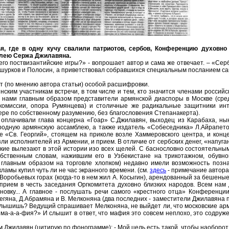
я, где в одну кучу свалили патриотов, сербов, Конференцию духовно
блею Сержа Джилавяна.
его поствизантийские игры?» - вопрошает автор и сама же отвечает. – «Сер
Ашурков и Полосин, а приветствовал собравшихся специальным посланием са
 (по мнению автора статьи) особой расшифровки.
ким участникам встречи, в том числе и тем, кто значится членами российс
 нами главным образом представители армянской диаспоры в Москве (сре
комиссии, опора Румянцева) и столичные же радикальные защитники инт
ере по собственному разумению, без благословения Степанакерта).
 оплачивали глава концерна «Гоар» С.Джилавян, выходец из Карабаха, н
родную армянскую ассамблею, а также издатель «Собеседника» Л.Айрапет
 «Св. Георгий», стоящем на приколе возле Хаммеровского центра, и конце
и исполнителей из Армении, и прием. В отличие от сербских денег, «напуга
кие вылезают в этой истории изо всех щелей. С баснословно состоятель
обственным словам, нажившим его в Узбекистане на трикотажном, обувно
, главным образом на торговле хлопком) недавно имели возможность позн
ламы купил чуть ли не час экранного времени. (см.
здесь
- примечание автора
Воробьевых горах (когда-то в нем жил A. Косыгин), арендованный за бешены
рием в честь заседания Оргкомитета духовно близких народов. Всем нам
новку... А главное - послушать речи самого «крестного отца» Конференции
егяна, Д.Абрамяна и B. Мелконяна (два последних - заместители Джилавяна
слышишь? Ведущий спрашивает Мелконяна, не выйдет ли, что московские ар
ма-а-а-фия?» И слышит в ответ, что мафия это совсем неплохо, это содруже
м Джилавян (цитирую по фонограмме): - Мой цель есть такой, чтобы наоборо