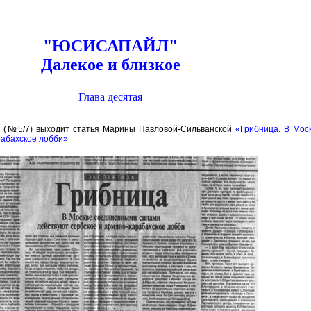
"ЮСИСАПАЙЛ"
Далекое и близкое
Глава десятая
е» (№5/7) выходит статья Марины Павловой-Сильванской
«Грибница. В Мос
рабахское лобби»