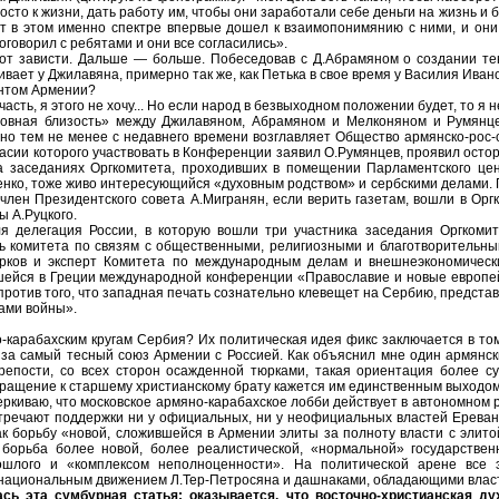
росто к жизни, дать работу им, чтобы они заработали себе деньги на жизнь и
от в этом именно спектре впервые дошел к взаимопонимянию с ними, и они 
поговорил с ребятами и они все согласились».
от зависти. Дальше — больше. Побеседовав с Д.Абрамяном о создании те
вает у Джилавяна, примерно так же, как Петька в свое время у Василия Иван
ентом Армении?
часть, я этого не хочу... Но если народ в безвыходном положении будет, то я н
уховная близость» между Джилавяном, Абрамяном и Мелконяном и Румянце
но тем не менее с недавнего времени возглавляет Общество армянско-рос-
ласии которого участвовать в Конференции заявил О.Румянцев, проявил осто
на заседаниях Оргкомитета, проходивших в помещении Парламентского це
енко, тоже живо интересующийся «духовным родством» и сербскими делами.
член Президентского совета А.Мигранян, если верить газетам, вошли в Оргк
ы А.Руцкого.
ля делегация России, в которую вошли три участника заседания Оргкоми
ль комитета по связям с общественными, религиозными и благотворительн
рков и эксперт Комитета по международным делам и внешнеэкономичес
вшейся в Греции международной конференции «Православие и новые европе
 против того, что западная печать сознательно клевещет на Сербию, предст
ами войны».
-карабахским кругам Сербия? Их политическая идея фикс заключается в том
 за самый тесный союз Армении с Россией. Как объяснил мне один армянск
репости, со всех сторон осажденной тюрками, такая ориентация более с
ращение к старшему христианскому брату кажется им единственным выход
еркиваю, что московское армяно-карабахское лобби действует в автономном
стречают поддержки ни у официальных, ни у неофициальных властей Ереван
к борьбу «новой, сложившейся в Армении элиты за полноту власти с элито
 борьба более новой, более реалистической, «нормальной» государстве
шлого и «комплексом неполноценности». На политической арене все 
национальным движением Л.Тер-Петросяна и дашнаками, обладающими влас
ась эта сумбурная статья: оказывается, что восточно-христианская ду