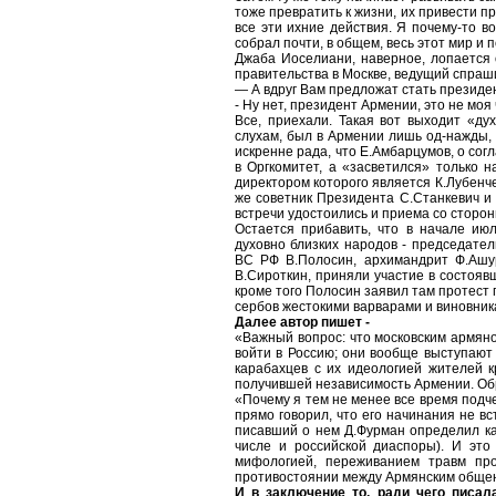
тоже превратить к жизни, их привести п
все эти ихние действия. Я почему-то в
собрал почти, в общем, весь этот мир и 
Джаба Иоселиани, наверное, лопается 
правительства в Москве, ведущий спраши
— А вдруг Вам предложат стать презид
- Ну нет, президент Армении, это не моя 
Все, приехали. Такая вот выходит «д
слухам, был в Армении лишь од-нажды, 
искренне рада, что Е.Амбарцумов, о сог
в Оргкомитет, а «засветился» только 
директором которого является К.Лубенч
же советник Президента С.Станкевич и 
встречи удостоились и приема со сторон
Остается прибавить, что в начале ию
духовно близких народов - председате
ВС РФ В.Полосин, архимандрит Ф.Ашу
В.Сироткин, приняли участие в состоя
кроме того Полосин заявил там протест
сербов жестокими варварами и виновник
Далее автор пишет -
«Важный вопрос: что московским армяно
войти в Россию; они вообще выступают
карабахцев с их идеологией жителей к
получившей независимость Армении. Об
«Почему я тем не менее все время подч
прямо говорил, что его начинания не в
писавший о нем Д.Фурман определил ка
числе и российской диаспоры). И это
мифологией, переживанием травм про
противостоянии между Армянским обще
И в заключение то, ради чего писал