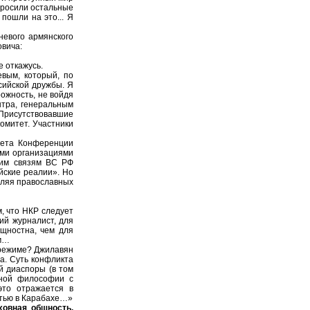
 бросили остальные
пошли на это... Я
невого армянского
овича:
е откажусь.
вым, который, по
сийской дружбы. Я
рожность, не войдя
нтра, генеральным
 Присутствовавшие
омитет. Участники
тета Конференции
ыми организациями
ким связям ВС РФ
йские реалии». Но
авляя православных
, что НКР следует
ий журналист, для
ущностна, чем для
ом…
 режиме? Джилавян
а. Суть конфликта
й диаспоры (в том
нной философии с
это отражается в
тью в Карабахе…»
ховная общность,