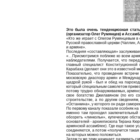
Это была очень тенденциозная стать
(организатор Олег Румянцев) и Ассам
«Кто же играет с Олегом Румянцевым в 
Русской православной церкви (Чаплин, 
и армяне».
Последняя «составляющая» заслуживает
«…Присмотримся поближе ко всем армянс
наблюдателями. Получается, что перед
главный специалист Конституционной 
Карабаха (делают они это в известной м
Показательно, что проведение встречи
московскую диаспору армян и Междуна
щедрой рукой - был и обед на пароходе
который специальным самолетом привезл
потому трудно обнаруживаемых, армянс
свое богатство Джилавяном (по его с
строительстве, а по другим сведениям
«Останкина», у которого он ради саморек
По первому каналу показали особняк на 
именно там проходил заключительный п
обозреть «линкольн», купеческую обста
основателей - архиепископа Тирана Кюр
армянской ассамблее). Где еще такое у
соединяются, а потом «получится такая 
на которых можно положиться.
Затем ту же тему начинает развивать са