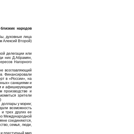
 близких народов
бы, духовные лица
м Алексий Второй)
кой делегации или
ди них Д.Абрамян,
ересов Нагорного
ыне возглавляющий
ов. Финансировали
рт в «России», на
нных» санкциями и
ным и афиширующим
м производстве и
акомиться зрители
)
е доллары у мэрии;
 дали возможность
 и трех других ее
 по Международной
мяне соединяются,
ство, семья, люди,
т и преступный мир