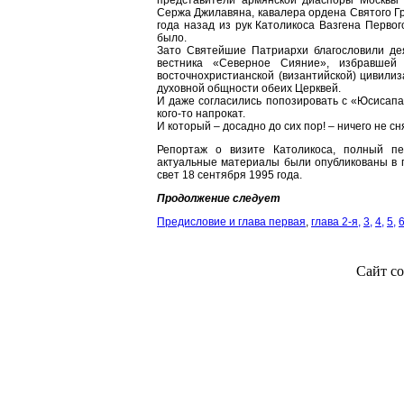
представители армянской диаспоры Москвы 
Сержа Джилавяна, кавалера ордена Святого Гр
года назад из рук Католикоса Вазгена Первог
было.
Зато Святейшие Патриархи благословили дея
вестника «Северное Сияние», избравшей 
восточнохристианской (византийской) цивили
духовной общности обеих Церквей.
И даже согласились попозировать с «Юсисапа
кого-то напрокат.
И который – досадно до сих пор! – ничего не сн
Репортаж о визите Католикоса, полный пе
актуальные материалы были опубликованы в
свет 18 сентября 1995 года.
Продолжение следует
Предисловие и глава первая
,
глава 2-я,
3,
4,
5,
6
Сайт со