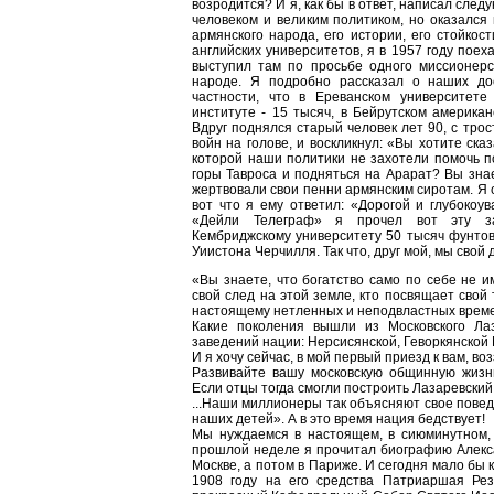
возродится? И я, как бы в ответ, написал сле
человеком и великим политиком, но оказался
армянского народа, его истории, его стойкос
английских университетов, я в 1957 году поех
выступил там по просьбе одного миссионерс
народе. Я подробно рассказал о наших до
частности, что в Ереванском университете
институте - 15 тысяч, в Бейрутском американ
Вдруг поднялся старый человек лет 90, с тро
войн на голове, и воскликнул: «Вы хотите ска
которой наши политики не захотели помочь п
горы Тавроса и подняться на Арарат? Вы знае
жертвовали свои пенни армянским сиротам. Я с
вот что я ему ответил: «Дорогой и глубокоув
«Дейли Телеграф» я прочел вот эту за
Кембриджскому университету 50 тысяч фунтов
Уиистона Черчилля. Так что, друг мой, мы свой 
«Вы знаете, что богатство само по себе не и
свой след на этой земле, кто посвящает свой
настоящему нетленных и неподвластных врем
Какие поколения вышли из Московского Лаз
заведений нации: Нерсисянской, Геворкянской 
И я хочу сейчас, в мой первый приезд к вам, во
Развивайте вашу московскую общинную жизнь
Если отцы тогда смогли построить Лазаревский 
...Наши миллионеры так объясняют свое повед
наших детей». А в это время нация бедствует!
Мы нуждаемся в настоящем, в сиюминутном, 
прошлой неделе я прочитал биографию Алекса
Москве, а потом в Париже. И сегодня мало бы 
1908 году на его средства Патриаршая Ре