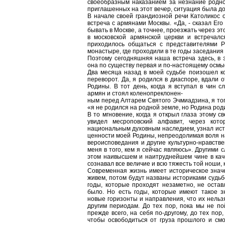
своеобразным наказанием за незнание родног
приглашенных на этот вечер, ситуация была д
В начале своей грандиозной речи Католикос от
встреча с армянами Москвы. «Да, - сказал Его
бывать в Москве, а точнее, проезжать через эт
в московской армянской церкви и встреча
приходилось общаться с представителями Р
монастыре, где проходили в те годы заседания
Поэтому сегодняшняя наша встреча здесь, в 
она по существу первая и по-настоящему осмы
Два месяца назад в моей судьбе поизошел к
переворот. Да, я родился в диаспоре, вдали 
Родины. В тот день, когда я вступал в чин 
армян и стоял коленопреклонен-
ным перед Алтарем Святого Эчмиадзина, я тогд
«я не родился на родной земле, но Родина род
В то мгновение, когда я открыл глаза этому св
увидел месроповский алфавит, через кото
национальным духовным наследием, узнал ист
ценности моей Родины, непреодолимая воля н
вероисповедания и другие культурно-нравств
меня в того, кем я сейчас являюсь». Другими 
этом наивысшем и наитруднейшем чине в каче
сознавал все величие и всю тяжесть той ноши, 
Современная жизнь имеет историческое значе
живем, потом будут названы историками судь
годы, которые проходят незаметно, не оставл
было. Но есть годы, которые имеют такое з
новые горизонты и направления, что их нельзя
другим периодам. До тех пор, пока мы не по
прежде всего, на себя по-другому, до тех пор
чтобы освободиться от груза прошлого и см