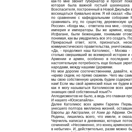
как-то мне звонит губернатор и просит пок
которая была важной гостьей шахиншаха
Всеспасителя, построенный в Новой Джульфе в 
восхищаться буквально всем. Я ей сказал: «Вы
по сравнению с кафедральными соборами М
сравнивать эту, по существу, деревенскую ц
России». «Когда мы, - ответила она мне, - со
империя и императоры. Вы же армяне, когда
Исфагане, были беженцами, гонимыми отовс
понимая, как вы умудрились все это создать. 
Прекрасный ответ, хотя, признаться, нес
коммунистического правительства, уничтожавше
«Да, - продолжил наш Католикос, - Москва - 
столько свершивший во всемирной истории и
Армении и армян, особенно в последние 
настоятельную потребность еще больше укреп
народами, между нашими Церквями.
Но мои дорогие соотечественники, давайте, к
«криво сядем, но прямо скажем». Чего мы сам
мы свою собственную церковь будем содержать 
нам! Если мы свой армянский язык не будем в
как я могу называться Католикосом всех арм
знающих свой собственный язык!?»
Аплодисментов не было, а ведь это главная п
И нашего «Юсисапайла».
Далее Католикос всех армян Гарегин Первы
унесшего полтора миллиона жизней, оставшие
Европы до Австралии, от Азии до Африки. Он
Родины, лишились всего, что имели, и оказа
Черчилль написал в дневниках, которые пото
сочинений: «Несомненно, это конец армянского
в небытие». И, действительно, разве можно б