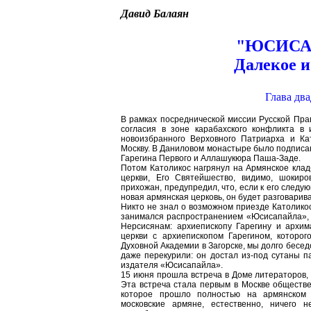
Давид Балаян
"ЮСИСА
Далекое и
Глава два
В рамках посреднической миссии Русской Пра
согласия в зоне карабахского конфликта в
новоизбранного Верховного Патриарха и Ка
Москву. В Даниловом монастыре было подписа
Гарегина Первого и Аллашукюра Паша-Заде.
Потом Католикос нагрянул на Армянское клад
церкви, Его Святейшество, видимо, шокир
прихожан, предупредил, что, если к его следу
новая армянская церковь, он будет разговарива
Никто не знал о возможном приезде Католикоса
занимался распространением «Юсисапайла», 
Нерсисянам: архиепископу Гарегину и архим
церкви с архиепископом Гарегином, которо
Духовной Академии в Загорске, мы долго бесе
даже перекурили: он достал из-под сутаны п
издателя «Юсисапайла».
15 июня прошла встреча в Доме литераторов, 
Эта встреча стала первым в Москве обществ
которое прошло полностью на армянском 
московские армяне, естественно, ничего