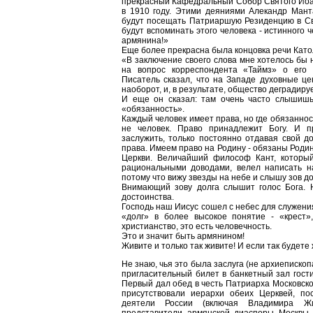
прекрасный Кафедральный Собор Святого Иоа
в 1910 году. Этими деяниями Алекандр Мант
будут посещать Патриаршую Резиденцию в Св
будут вспоминать этого человека - истинного 
армянина!»
Еще более прекрасна была концовка речи Като
«В заключение своего слова мне хотелось бы
на вопрос корреспондента «Таймз» о его 
Писатель сказал, что на Западе духовные це
наоборот, и, в результате, общество деградируе
И еще он сказал: там очень часто слышишь
«обязанность».
Каждый человек имеет права, но где обязанност
не человек. Право принадлежит Богу. И п
заслужить, только постоянно отдавая свой д
права. Имеем право на Родину - обязаны Роди
Церкви. Величайший философ Кант, который 
рациональными доводами, велел написать на
потому что вижу звезды на небе и слышу зов до
Внимающий зову долга слышит голос Бога. 
достоинства.
Господь наш Иисус сошел с небес для служени
«долг» в более высокое понятие - «крест»,
христианство, это есть человечность.
Это и значит быть армянином!
Живите и только так живите! И если так будете 
Не знаю, чья это была заслуга (не архиеписко
пригласительный билет в банкетный зал гост
Первый дал обед в честь Патриарха Московско
присутствовали иерархи обеих Церквей, по
деятели России (включая Владимира Жи