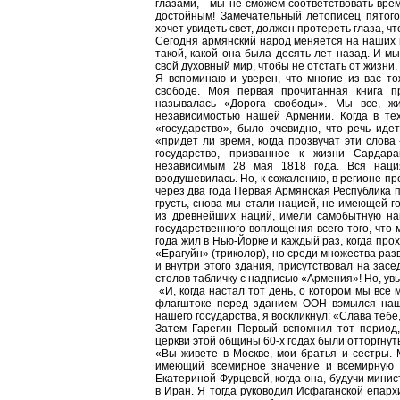
глазами, - мы не сможем соответствовать вре
достойным! Замечательный летописец пятого 
хочет увидеть свет, должен протереть глаза, ч
Сегодня армянский народ меняется на наших 
такой, какой она была десять лет назад. И м
свой духовный мир, чтобы не отстать от жизни.
Я вспоминаю и уверен, что многие из вас то
свободе. Моя первая прочитанная книга п
называлась «Дорога свободы». Мы все, ж
независимостью нашей Армении. Когда в тех
«государство», было очевидно, что речь ид
«придет ли время, когда прозвучат эти слова
государство, призванное к жизни Сардара
независимым 28 мая 1818 года. Вся наци
воодушевилась. Но, к сожалению, в регионе п
через два года Первая Армянская Республика п
грусть, снова мы стали нацией, не имеющей г
из древнейших наций, имели самобытную на
государственного воплощения всего того, что
года жил в Нью-Йорке и каждый раз, когда пр
«Ерагуйн» (триколор), но среди множества раз
и внутри этого здания, присутствовал на засе
столов табличку с надписью «Армения»! Но, ув
«И, когда настал тот день, о котором мы все м
флагштоке перед зданием ООН вэмылся наш 
нашего государства, я воскликнул: «Слава тебе
Затем Гарегин Первый вспомнил тот период,
церкви этой общины 60-х годах были отторгну
«Вы живете в Москве, мои братья и сестры. 
имеющий всемирное значение и всемирную с
Екатериной Фурцевой, когда она, будучи мини
в Иран. Я тогда руководил Исфаганской епарх